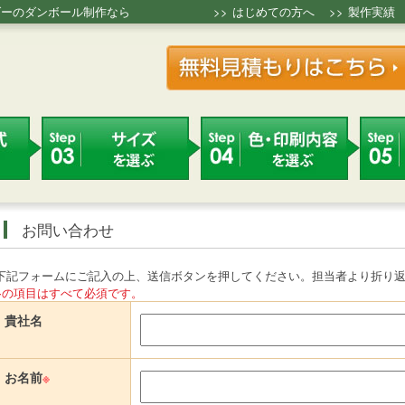
ダーのダンボール制作なら
>>
はじめての方へ
>>
製作実績
お問い合わせ
下記フォームにご記入の上、送信ボタンを押してください。担当者より折り
※の項目はすべて必須です。
貴社名
お名前
※