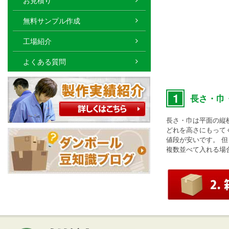
お見積り
無料サンプル作成
工場紹介
よくある質問
1
長さ・巾
長さ・巾は平面の縦
どれを高さにもって
値段が安いです。 
複数並べて入れる場